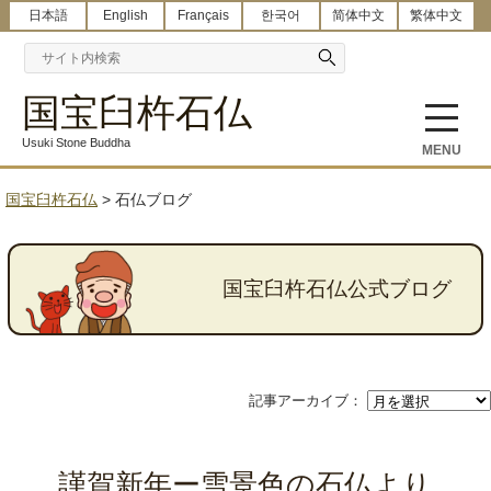
日本語
English
Français
한국어
简体中文
繁体中文
国宝臼杵石仏
Usuki Stone Buddha
MENU
国宝臼杵石仏
>
石仏ブログ
国宝臼杵石仏公式ブログ
記事アーカイブ：
謹賀新年ー雪景色の石仏より