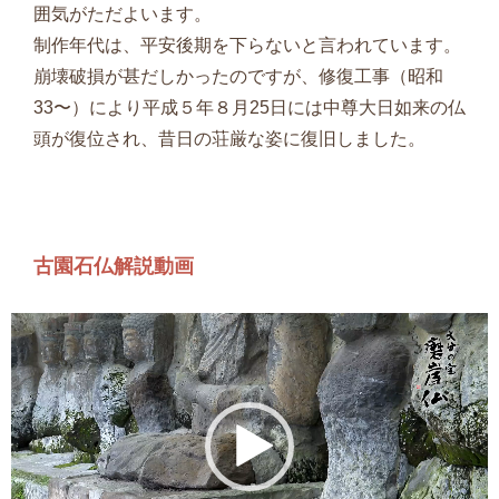
囲気がただよいます。
制作年代は、平安後期を下らないと言われています。
崩壊破損が甚だしかったのですが、修復工事（昭和
33〜）により平成５年８月25日には中尊大日如来の仏
頭が復位され、昔日の荘厳な姿に復旧しました。
古園石仏解説動画
動
画
プ
レ
ー
ヤ
ー