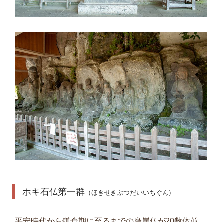
ホキ石仏第一群
（ほきせきぶつだいいちぐん）
平安時代から鎌倉期に至るまでの磨崖仏が20数体並