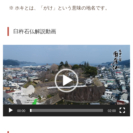
※ ホキとは、「がけ」という意味の地名です。
臼杵石仏解説動画
動
画
プ
レ
ー
ヤ
ー
00:00
02:00