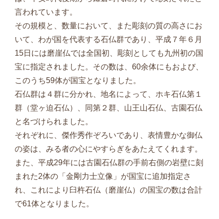
言われています。
その規模と、数量において、また彫刻の質の高さにお
いて、わが国を代表する石仏群であり、平成７年６月
15日には磨崖仏では全国初、彫刻としても九州初の国
宝に指定されました。その数は、60余体にもおよび、
このうち59体が国宝となりました。
石仏群は４群に分かれ、地名によって、ホキ石仏第１
群（堂ヶ迫石仏）、同第２群、山王山石仏、古園石仏
と名づけられました。
それぞれに、傑作秀作ぞろいであり、表情豊かな御仏
の姿は、みる者の心にやすらぎをあたえてくれます。
また、平成29年には古園石仏群の手前右側の岩壁に刻
まれた2体の「金剛力士立像」が国宝に追加指定さ
れ、これにより臼杵石仏（磨崖仏）の国宝の数は合計
で61体となりました。