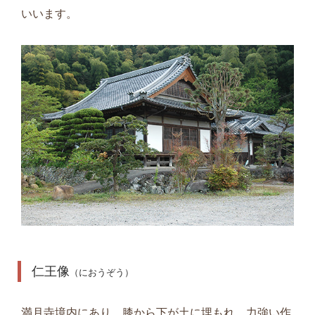
いいます。
仁王像
（におうぞう）
満月寺境内にあり、膝から下が土に埋もれ、力強い作