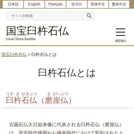
日本語
English
Français
한국어
简体中文
繁体中文
国宝臼杵石仏
Usuki Stone Buddha
MENU
国宝臼杵石仏
>
臼杵石仏とは
臼杵石仏とは
うす
き
せき
ぶつ
ま
がい
ぶつ
臼
杵
石
仏
（
磨
崖
仏
）
古園石仏大日如来像に代表される臼杵石仏（磨崖仏）
は、平安時代後期から鎌倉時代にかけて彫刻されたと