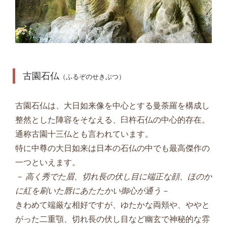
古園石仏
（ふるぞのせきぶつ）
古園石仏は、大日如来像を中心とする曼荼羅を構成し
整然とした陣容をそなえる、臼杵石仏の中心的存在。
通称古園十三仏とも言われています。
特に中尊の大日如来は日本の石仏の中でも最高傑作の
一つといえます。
－ 高く秀でた眉、切れ長の伏し目に端正な顔、ほのか
に紅を刷いた唇にあたたかい御心が通う－
きわめて端厳な相好ですが、ゆたかな両頬や、ややと
がった二重顎、切れ長の伏し目など幽玄で神秘的な雰