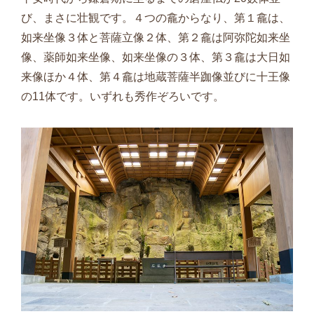
び、まさに壮観です。４つの龕からなり、第１龕は、
如来坐像３体と菩薩立像２体、第２龕は阿弥陀如来坐
像、薬師如来坐像、如来坐像の３体、第３龕は大日如
来像ほか４体、第４龕は地蔵菩薩半跏像並びに十王像
の11体です。いずれも秀作ぞろいです。