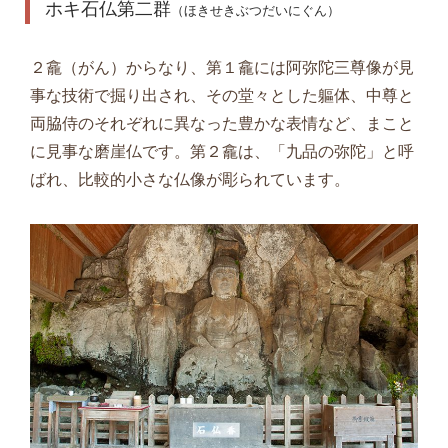
ホキ石仏第二群
（ほきせきぶつだいにぐん）
２龕（がん）からなり、第１龕には阿弥陀三尊像が見
事な技術で掘り出され、その堂々とした軀体、中尊と
両脇侍のそれぞれに異なった豊かな表情など、まこと
に見事な磨崖仏です。第２龕は、「九品の弥陀」と呼
ばれ、比較的小さな仏像が彫られています。