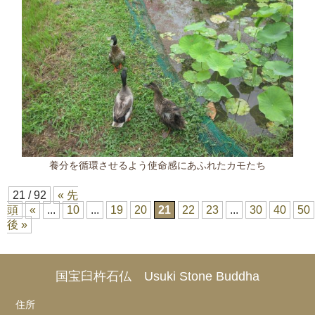
養分を循環させるよう使命感にあふれたカモたち
21 / 92
« 先
頭
«
...
10
...
19
20
21
22
23
...
30
40
50
後 »
国宝臼杵石仏 Usuki Stone Buddha
住所