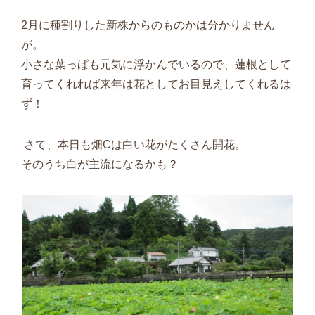
2
月に種割りした新株からのものかは分かりません
が。
小さな葉っぱも元気に浮かんでいるので、蓮根として
育ってくれれば来年は花としてお目見えしてくれるは
ず！
さて、本日も畑
C
は白い花がたくさん開花。
そのうち白が主流になるかも？