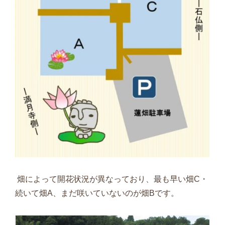
畑によって開花状況が異なっており、最も早い畑
C
・
続いて畑
A
、まだ咲いていないのが畑
B
です。