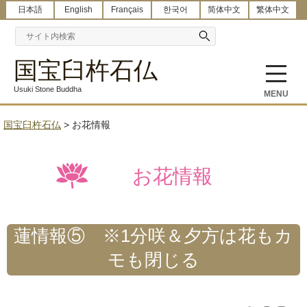
日本語
English
Français
한국어
简体中文
繁体中文
国宝臼杵石仏
Usuki Stone Buddha
MENU
国宝臼杵石仏
>
お花情報
お花情報
蓮情報⑤ ※1分咲＆夕方は花もカ
モも閉じる