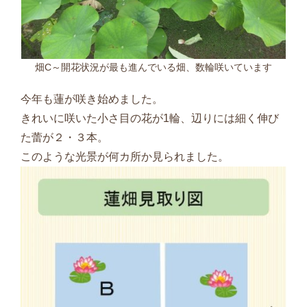
畑C～開花状況が最も進んでいる畑、数輪咲いています
今年も蓮が咲き始めました。
きれいに咲いた小さ目の花が
1
輪、辺りには細く伸び
た蕾が２・３本。
このような光景が何カ所か見られました。