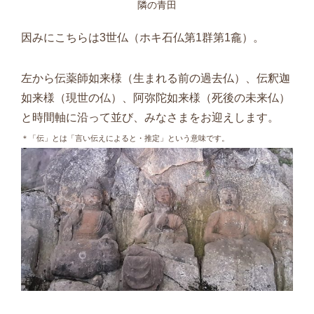
隣の青田
因みにこちらは3世仏（ホキ石仏第1群第1龕）。
左から伝薬師如来様（生まれる前の過去仏）、伝釈迦
如来様（現世の仏）、阿弥陀如来様（死後の未来仏）
と時間軸に沿って並び、みなさまをお迎えします。
＊「伝」とは「言い伝えによると・推定」という意味です。