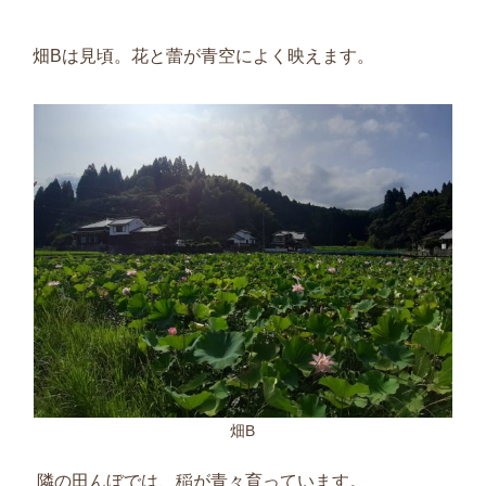
畑
B
は見頃。花と蕾が青空によく映えます。
畑B
隣の田んぼでは、稲が青々育っています。