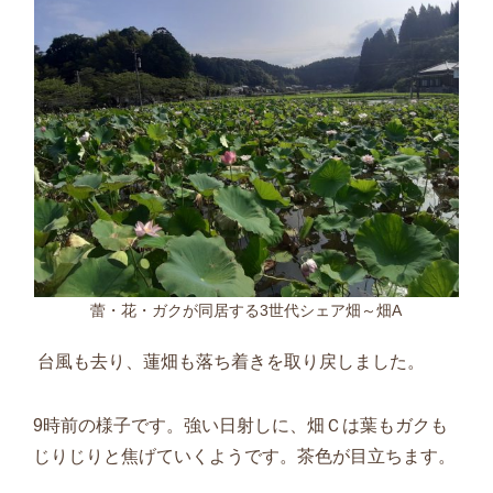
蕾・花・ガクが同居する3世代シェア畑～畑A
台風も去り、蓮畑も落ち着きを取り戻しました。
9
時前の様子です。強い日射しに、畑Ｃは葉もガクも
じりじりと焦げていくようです。茶色が目立ちます。