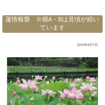
蓮情報⑱ ※畑A・Bは見頃が続い
ています
2023年8月7日