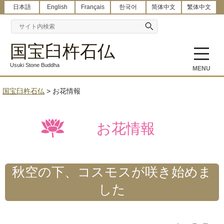
日本語
English
Français
한국어
简体中文
繁体中文
国宝臼杵石仏
Usuki Stone Buddha
MENU
国宝臼杵石仏
>
お花情報
お花情報
秋空の下、コスモスが咲き始めま
した