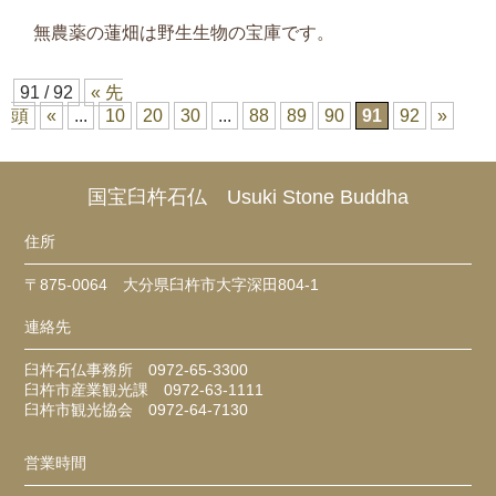
無農薬の蓮畑は野生生物の宝庫です。
91 / 92
« 先
頭
«
...
10
20
30
...
88
89
90
91
92
»
国宝臼杵石仏 Usuki Stone Buddha
住所
〒875-0064 大分県臼杵市大字深田804-1
連絡先
臼杵石仏事務所 0972-65-3300
臼杵市産業観光課 0972-63-1111
臼杵市観光協会 0972-64-7130
営業時間