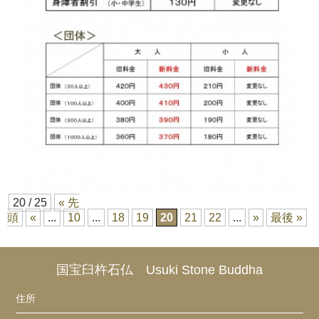
20 / 25
« 先
頭
«
...
10
...
18
19
20
21
22
...
»
最後 »
国宝臼杵石仏 Usuki Stone Buddha
住所